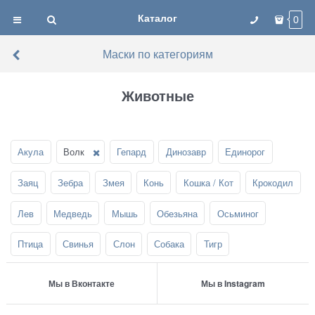
Каталог
0
Маски по категориям
Животные
Акула
Волк
Гепард
Динозавр
Единорог
Заяц
Зебра
Змея
Конь
Кошка / Кот
Крокодил
Лев
Медведь
Мышь
Обезьяна
Осьминог
Птица
Свинья
Слон
Собака
Тигр
Мы в Вконтакте
Мы в Instagram