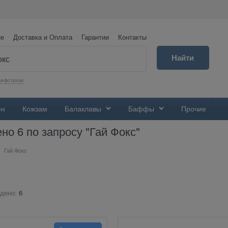
не
Доставка и Оплата
Гарантии
Контакты
Найти
ефстроук
ен
Кожзам
Балаклавы
Баффы
Прочие
но 6 по запросу "Гай Фокс"
Гай Фокс
дено:
6