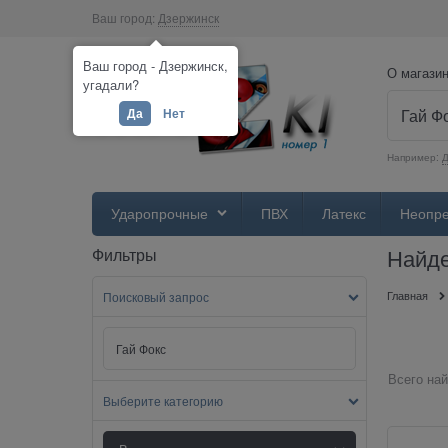
Ваш город:
Дзержинск
Ваш город - Дзержинск,
О магази
угадали?
Да
Нет
Например:
Д
Ударопрочные
ПВХ
Латекс
Неопр
Найде
Фильтры
Главная
Поисковый запрос
Всего най
Выберите категорию