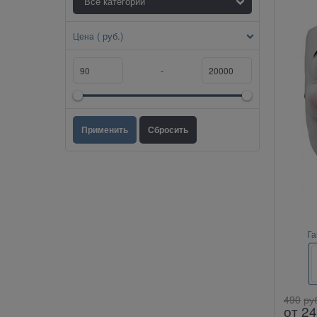
( руб.)
Цена
-
Га
490
ру
от
24