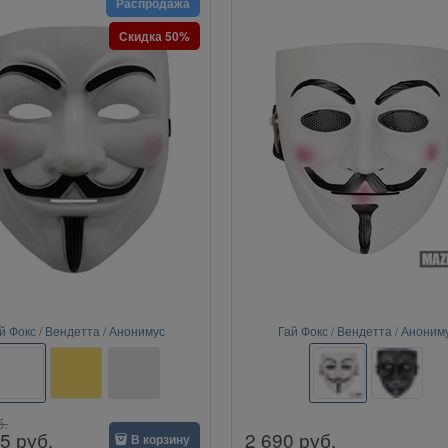
Распродажа
Скидка 50%
й Фокс / Вендетта / Анонимус
Гай Фокс / Вендетта / Аноним
б.
2 690
руб.
5
руб.
В корзину