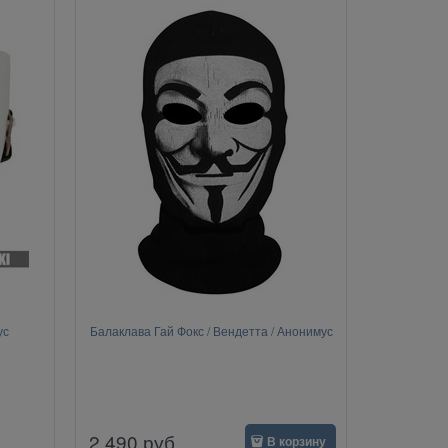
ус
Балаклава Гай Фокс / Вендетта / Анонимус
2 490
руб.
В корзину