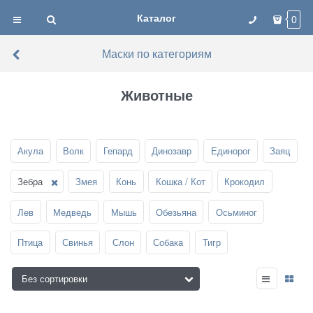
Каталог
0
Маски по категориям
Животные
Акула
Волк
Гепард
Динозавр
Единорог
Заяц
Зебра
Змея
Конь
Кошка / Кот
Крокодил
Лев
Медведь
Мышь
Обезьяна
Осьминог
Птица
Свинья
Слон
Собака
Тигр