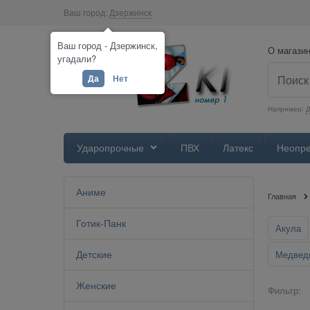
Ваш город:
Дзержинск
Ваш город - Дзержинск,
О магази
угадали?
Да
Нет
Например:
Д
Ударопрочные
ПВХ
Латекс
Неопр
Аниме
Главная
Готик-Панк
Акула
Детские
Медвед
Женские
Фильтр: