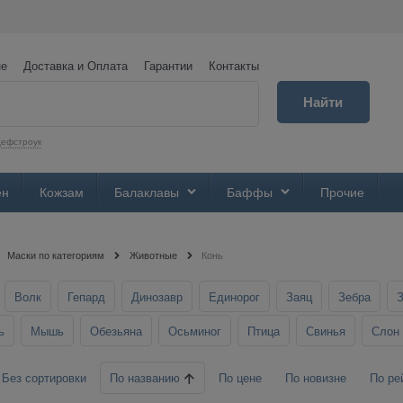
не
Доставка и Оплата
Гарантии
Контакты
Найти
ефстроук
ен
Кожзам
Балаклавы
Баффы
Прочие
Маски по категориям
Животные
Конь
Волк
Гепард
Динозавр
Единорог
Заяц
Зебра
ь
Мышь
Обезьяна
Осьминог
Птица
Свинья
Слон
По названию
Без сортировки
По цене
По новизне
По ре