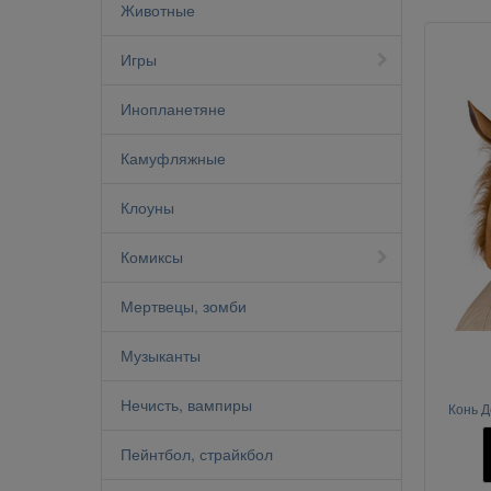
Животные
Игры
Инопланетяне
Камуфляжные
Клоуны
Комиксы
Мертвецы, зомби
Музыканты
Нечисть, вампиры
Конь Д
Пейнтбол, страйкбол