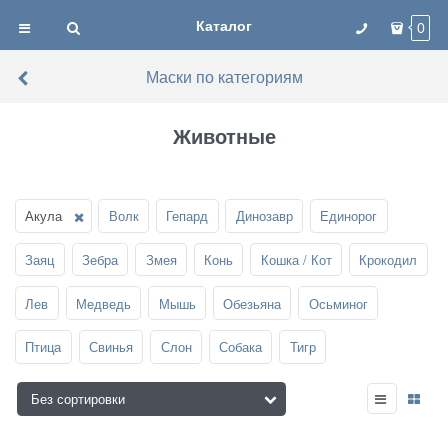
Каталог
0
Маски по категориям
Животные
Акула
Волк
Гепард
Динозавр
Единорог
Заяц
Зебра
Змея
Конь
Кошка / Кот
Крокодил
Лев
Медведь
Мышь
Обезьяна
Осьминог
Птица
Свинья
Слон
Собака
Тигр