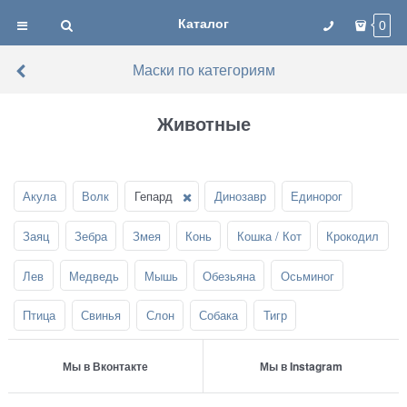
Каталог
0
Маски по категориям
Животные
Акула
Волк
Гепард
Динозавр
Единорог
Заяц
Зебра
Змея
Конь
Кошка / Кот
Крокодил
Лев
Медведь
Мышь
Обезьяна
Осьминог
Птица
Свинья
Слон
Собака
Тигр
Мы в Вконтакте
Мы в Instagram