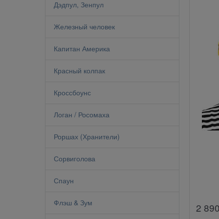
Дэдпул, Зенпул
Железный человек
Капитан Америка
Красный колпак
Кроссбоунс
Логан / Росомаха
Роршах (Хранители)
Сорвиголова
Спаун
Флэш & Зум
2 89