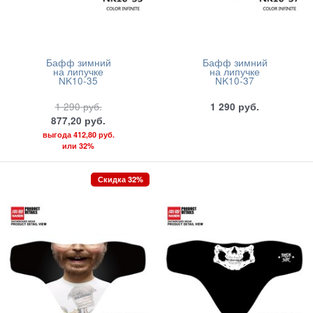
Бафф зимний
Бафф зимний
на липучке
на липучке
NK10-35
NK10-37
1 290
руб.
1 290
руб.
877,20
руб.
выгода
412,80 руб.
или
32%
Скидка 32%