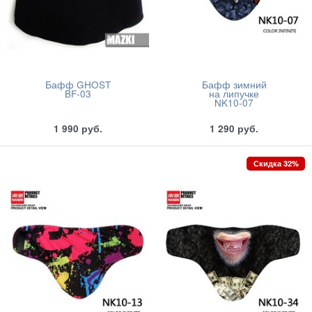
Бафф GHOST
Бафф зимний
BF-03
на липучке
NK10-07
1 990
руб.
1 290
руб.
Скидка 32%