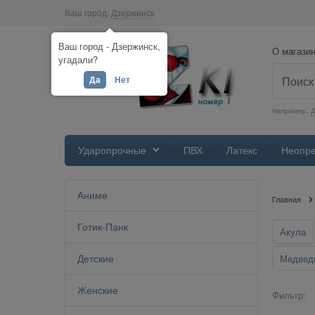
Ваш город:
Дзержинск
Ваш город - Дзержинск,
О магази
угадали?
Да
Нет
Например:
Д
Ударопрочные
ПВХ
Латекс
Неопр
Аниме
Главная
Готик-Панк
Акула
Детские
Медвед
Женские
Фильтр: