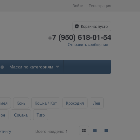
Войти
Регистрация
Корзина:
пусто
+7 (950) 618-01-54
Отправить сообщение
Маски по категориям
Змея
Конь
Кошка / Кот
Крокодил
Лев
лон
Собака
Тигр
Всего найдено:
1
йтингу