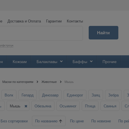
не
Доставка и Оплата
Гарантии
Контакты
Найти
ефстроук
ен
Кожзам
Балаклавы
Баффы
Прочие
Маски по категориям
Животные
Мышь
Волк
Гепард
Динозавр
Единорог
Заяц
Зебра
ь
Мышь
Обезьяна
Осьминог
Птица
Свинья
С
По названию
Без сортировки
По цене
По новизне
По ре