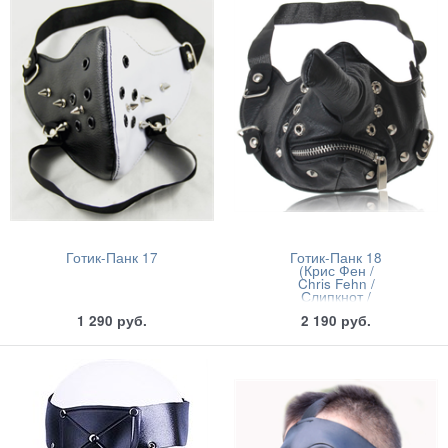
Готик-Панк 17
Готик-Панк 18
(Крис Фен /
Chris Fehn /
Слипкнот /
Slipknot)
1 290
руб.
2 190
руб.