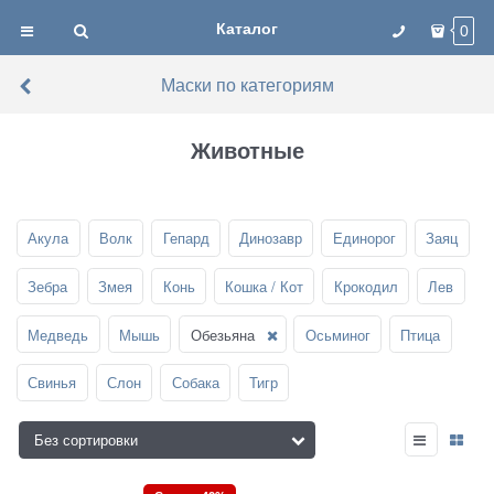
Каталог
0
Маски по категориям
Животные
Акула
Волк
Гепард
Динозавр
Единорог
Заяц
Зебра
Змея
Конь
Кошка / Кот
Крокодил
Лев
Медведь
Мышь
Обезьяна
Осьминог
Птица
Свинья
Слон
Собака
Тигр