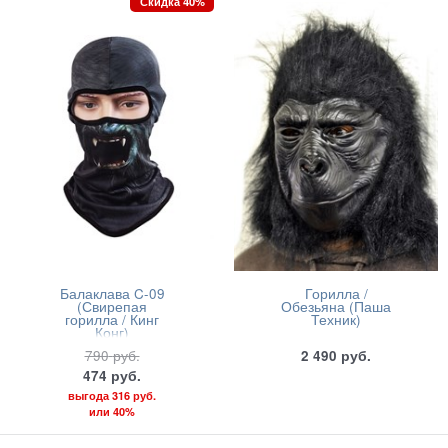
Скидка 40%
Балаклава C-09
Горилла /
(Свирепая
Обезьяна (Паша
горилла / Кинг
Техник)
Конг)
790
руб.
2 490
руб.
474
руб.
выгода
316 руб.
или
40%