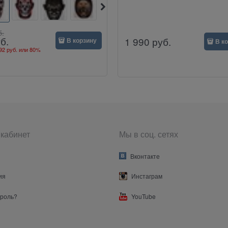
б.
б.
1 990
руб.
В корзину
В к
92 руб.
или
80%
кабинет
Мы в соц. сетях
Вконтакте
ия
Инстаграм
ароль?
YouTube