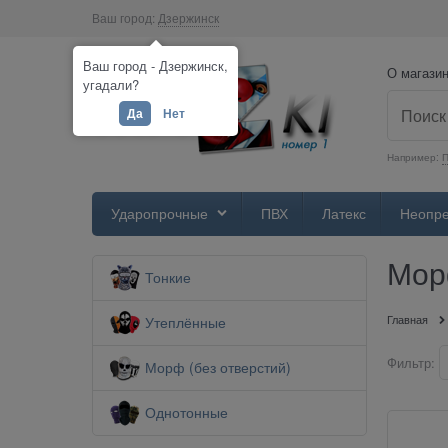
Ваш город:
Дзержинск
Ваш город - Дзержинск,
О магази
угадали?
Да
Нет
Например:
П
Ударопрочные
ПВХ
Латекс
Неопр
Мор
Тонкие
Главная
Утеплённые
Фильтр:
Морф (без отверстий)
Однотонные