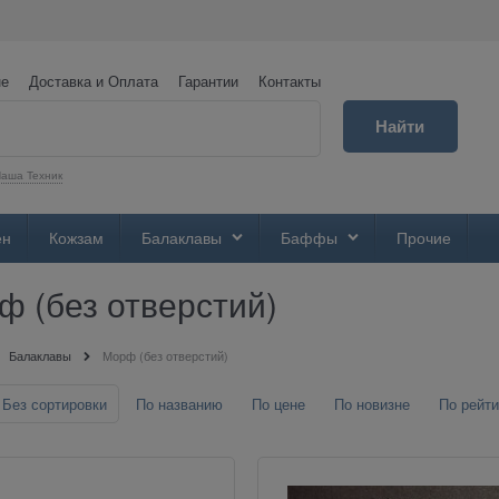
не
Доставка и Оплата
Гарантии
Контакты
Найти
аша Техник
ен
Кожзам
Балаклавы
Баффы
Прочие
ф (без отверстий)
Балаклавы
Морф (без отверстий)
Без сортировки
По названию
По цене
По новизне
По рейти