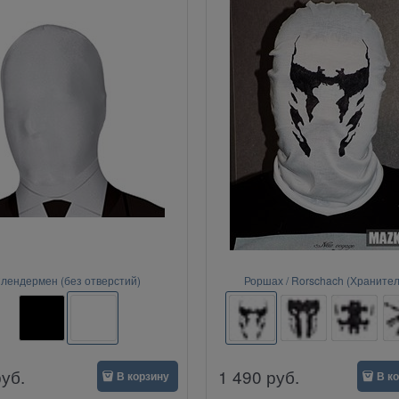
лендермен (без отверстий)
Роршах / Rorschach (Хранител
руб.
1 490
руб.
В корзину
В к