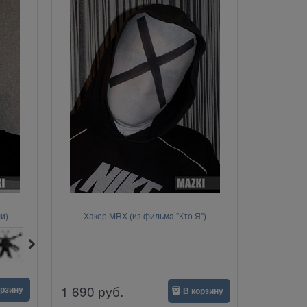
и)
Хакер MRX (из фильма "Кто Я")
1 690
руб.
орзину
В корзину