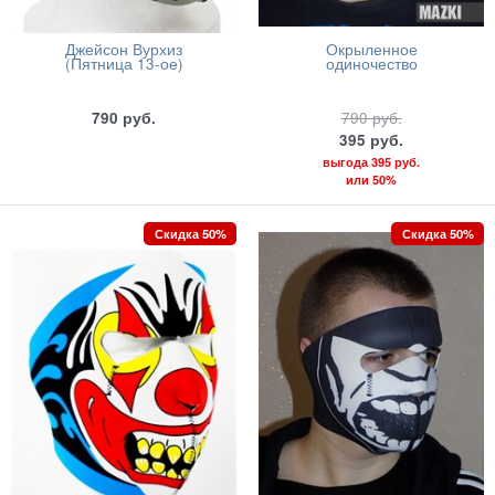
Джейсон Вурхиз
Окрыленное
(Пятница 13-ое)
одиночество
790
руб.
790
руб.
395
руб.
выгода
395 руб.
или
50%
Скидка 50%
Скидка 50%