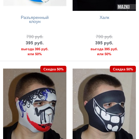
Разъяренный
Халк
клоун
790
руб.
790
руб.
395
руб.
395
руб.
выгода
395 руб.
выгода
395 руб.
или
50%
или
50%
Скидка 50%
Скидка 50%