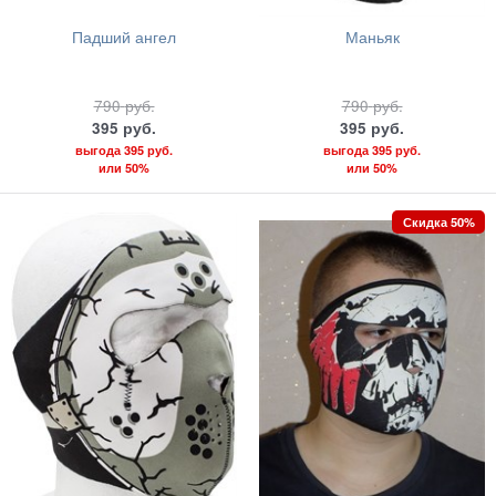
Падший ангел
Маньяк
790
руб.
790
руб.
395
руб.
395
руб.
выгода
395 руб.
выгода
395 руб.
или
50%
или
50%
Скидка 50%