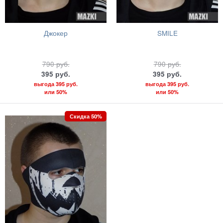
Джокер
SMILE
790
руб.
790
руб.
395
руб.
395
руб.
выгода
395 руб.
выгода
395 руб.
или
50%
или
50%
Скидка 50%