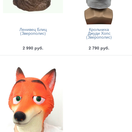
Ленивец Блиц
Крольчиха
(Зверополис)
Джуди Хопс
(Зверополис)
2 990
руб.
2 790
руб.