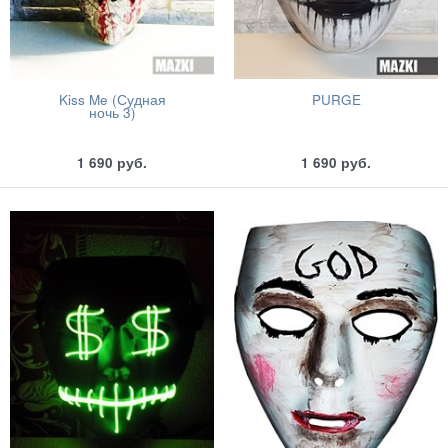
Kiss Me (Судная
PURGE
ночь 3)
1 690
руб.
1 690
руб.