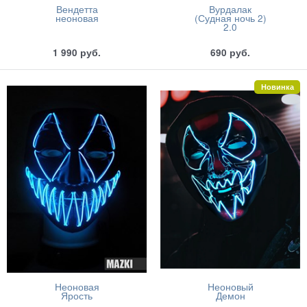
Вендетта
Вурдалак
неоновая
(Судная ночь 2)
2.0
1 990
руб.
690
руб.
Новинка
Неоновая
Неоновый
Ярость
Демон