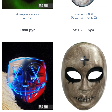
Американский
Божок / GOD
Шпион
(Судная ночь 2)
1 990
руб.
от
1 290
руб.