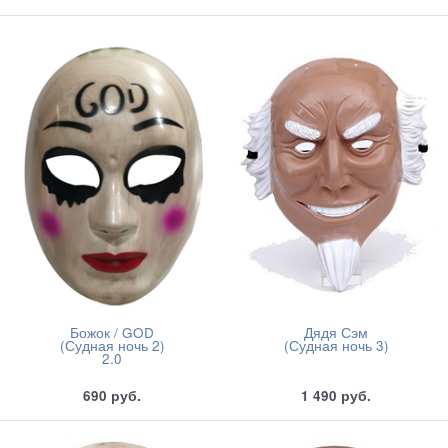
Божок / GOD
Дядя Сэм
(Судная ночь 2)
(Судная ночь 3)
2.0
690
руб.
1 490
руб.