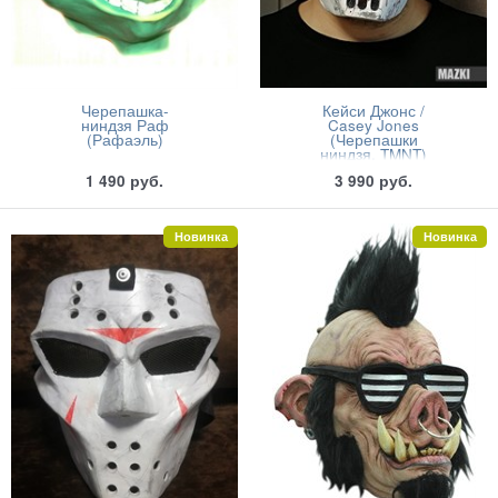
Черепашка-
Кейси Джонс /
ниндзя Раф
Casey Jones
(Рафаэль)
(Черепашки
ниндзя, TMNT)
1 490
руб.
3 990
руб.
Новинка
Новинка