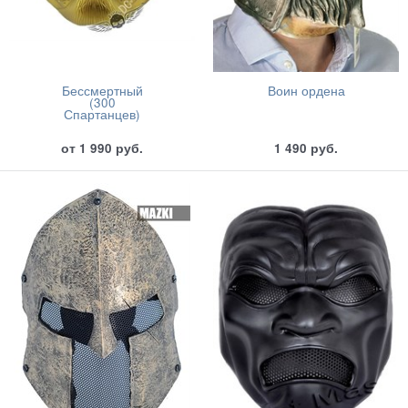
Бессмертный
Воин ордена
(300
Спартанцев)
от
1 990
руб.
1 490
руб.