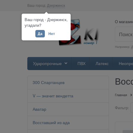
Ваш город:
Дзержинск
Ваш город - Дзержинск,
О магази
угадали?
Да
Нет
Например:
Д
Ударопрочные
ПВХ
Латекс
Неопр
Вос
300 Спартанцев
Главная
V — значит вендетта
Фильтр:
Аватар
Восставший из ада