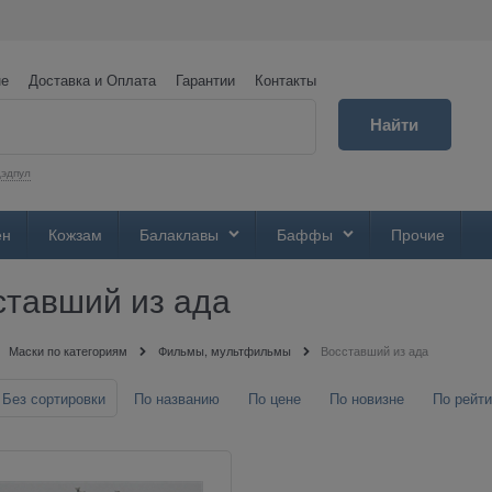
не
Доставка и Оплата
Гарантии
Контакты
Найти
эдпул
ен
Кожзам
Балаклавы
Баффы
Прочие
ставший из ада
Маски по категориям
Фильмы, мультфильмы
Восставший из ада
Без сортировки
По названию
По цене
По новизне
По рейти