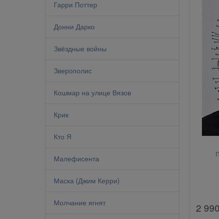
Гарри Поттер
Донни Дарко
Звёздные войны
Зверополис
Кошмар на улице Вязов
Крик
Кто Я
П
Малефисента
Маска (Джим Керри)
Молчание ягнят
2 99