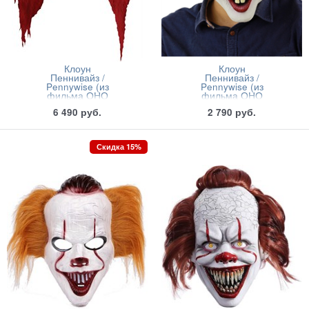
Клоун
Клоун
Пеннивайз /
Пеннивайз /
Pennywise (из
Pennywise (из
фильма ОНО
фильма ОНО
1990)
2019)
6 490
руб.
2 790
руб.
Скидка 15%