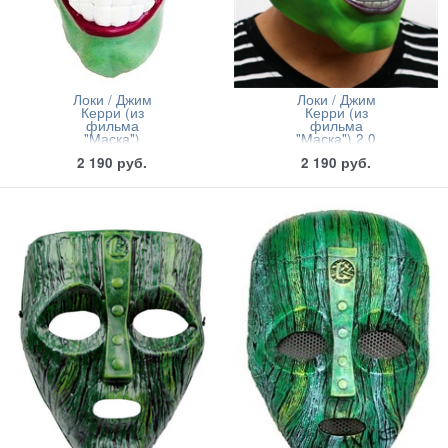
Локи / Джим
Локи / Джим
Керри (из
Керри (из
фильма
фильма
"Маска")
"Маска") 2.0
2 190
руб.
2 190
руб.