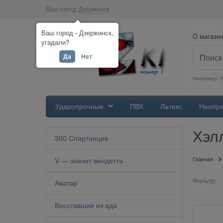
Ваш город:
Дзержинск
Ваш город - Дзержинск,
О магази
угадали?
Да
Нет
Например:
Р
Ударопрочные
ПВХ
Латекс
Неопр
Хэл
300 Спартанцев
Главная
V — значит вендетта
Фильтр:
Аватар
Восставший из ада