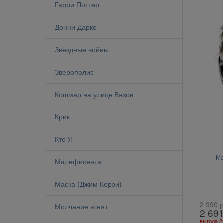
Гарри Поттер
Донни Дарко
Звёздные войны
Зверополис
Кошмар на улице Вязов
Крик
Кто Я
Ма
Малефисента
Маска (Джим Керри)
2 990
р
Молчание ягнят
2 69
выгода
2