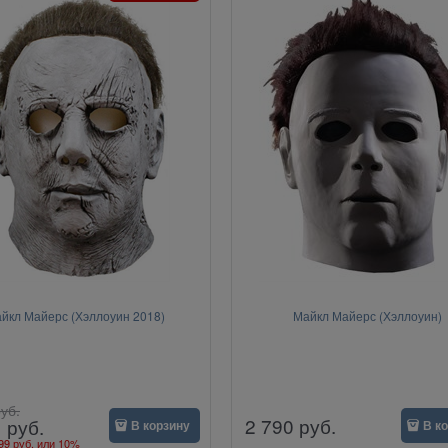
йкл Майерс (Хэллоуин 2018)
Майкл Майерс (Хэллоуин)
уб.
2 790
руб.
1
руб.
В корзину
В к
99 руб.
или
10%