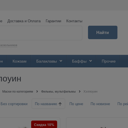
не
Доставка и Оплата
Гарантии
Контакты
Найти
аскольников
ен
Кожзам
Балаклавы
Баффы
Прочие
лоуин
Маски по категориям
Фильмы, мультфильмы
Хэллоуин
По названию
Без сортировки
По цене
По новизне
По ре
Скидка 10%