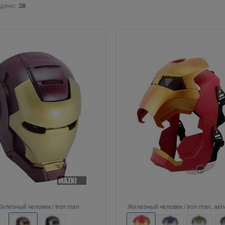
дено:
38
елезный человек / Iron man
Железный человек / Iron man, ак
корпус