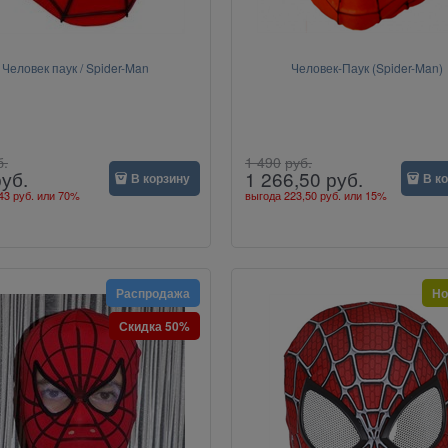
Человек паук / Spider-Man
Человек-Паук (Spider-Man)
б.
1 490
руб.
руб.
1 266,50
руб.
В корзину
В к
43 руб.
или
70%
выгода
223,50 руб.
или
15%
Распродажа
Но
Скидка 50%