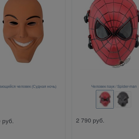
ающийся человек (Судная ночь)
Человек паук / Spider-man
2 790
руб.
0
руб.