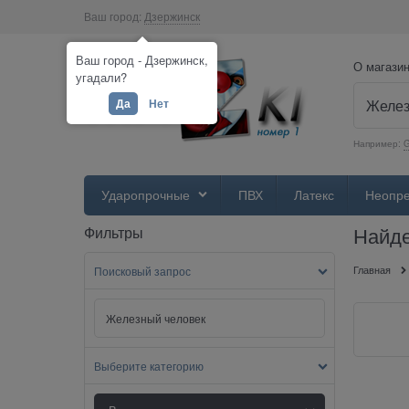
Ваш город:
Дзержинск
Ваш город - Дзержинск,
О магази
угадали?
Да
Нет
Например:
Ударопрочные
ПВХ
Латекс
Неопр
Найде
Фильтры
Главная
Поисковый запрос
Выберите категорию