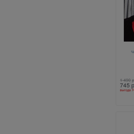
Ч
1 490
р
745
выгода
7