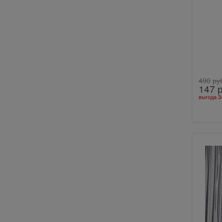
490
ру
147
выгода
3