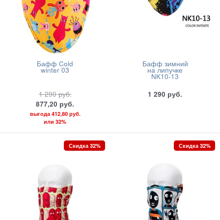
Бафф Cold
Бафф зимний
winter 03
на липучке
NK10-13
1 290
руб.
1 290
руб.
877,20
руб.
выгода
412,80 руб.
или
32%
Скидка 32%
Скидка 32%