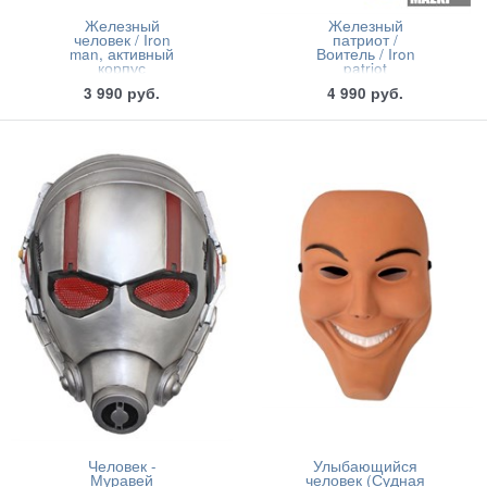
Железный
Железный
человек / Iron
патриот /
man, активный
Воитель / Iron
корпус
patriot
3 990
руб.
4 990
руб.
Человек -
Улыбающийся
Муравей
человек (Судная