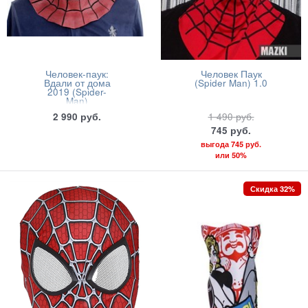
Человек-паук:
Человек Паук
Вдали от дома
(Spider Man) 1.0
2019 (Spider-
Man)
2 990
руб.
1 490
руб.
745
руб.
выгода
745 руб.
или
50%
Скидка 32%