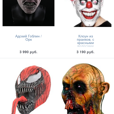
Адский Гоблин /
Клоун из
Орк
пранков, с
красными
волосами
3 990
руб.
3 190
руб.