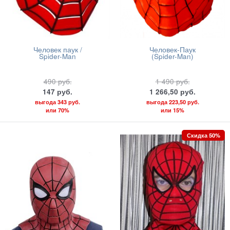
Человек паук /
Человек-Паук
Spider-Man
(Spider-Man)
490
руб.
1 490
руб.
147
руб.
1 266,50
руб.
выгода
343 руб.
выгода
223,50 руб.
или
70%
или
15%
Скидка 50%