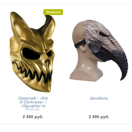
Новинка
Шиколай / «Kid
Шнабель
of Darkness» /
«Slaughter to
Prevail»
2 490
руб.
2 490
руб.