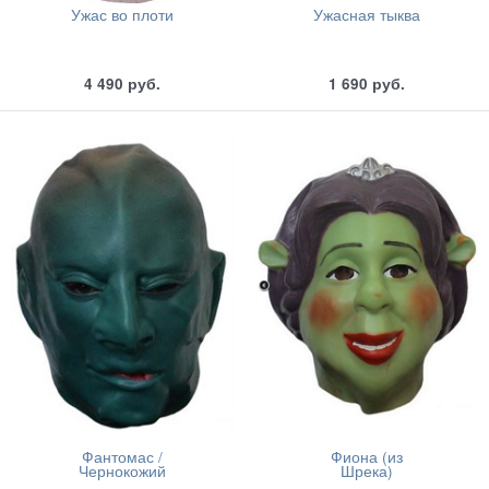
Ужас во плоти
Ужасная тыква
4 490
руб.
1 690
руб.
Фантомас /
Фиона (из
Чернокожий
Шрека)