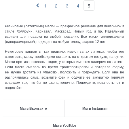
1
2
3
4
5
Резиновые (латексные) маски — прекрасное решение для вечеринок в
стиле Хэллоуин, Карнавал, Маскарад, Новый год и пр. Идеальный
вариант для подарка на любой праздник. Все маски универсальны
(одноразмерные!), подходят на любую голову, старше 12 лет.
Некоторые варианты, как правило, имеют запах латекса, чтобы его
выветрить, маску необходимо оставить на открытом воздухе, на сутки.
Маски противопоказаны людям, у которых имеется аллергия на латекс.
Если маска смялась во время транспортировки и потеряла форму,
её нужно достать из упаковки, положить и подождать. Если она не
распрямилась сама, возьмите фен и обдуйте её аккуратно горячим
воздухом так, что бы не сжечь, конечно. Подождите, пока остынет и
надевайте!
Мы в Вконтакте
Мы в Instagram
Мы в YouTube