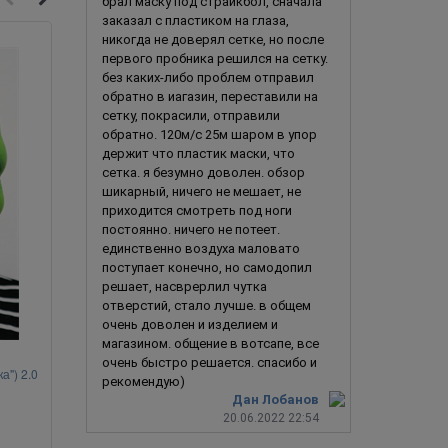
брал маску под страйкбол, сначала
заказал с пластиком на глаза,
никогда не доверял сетке, но после
Новинка
первого пробника решился на сетку.
без каких-либо проблем отправил
обратно в иагазин, переставили на
сетку, покрасили, отправили
обратно. 120м/с 25м шаром в упор
держит что пластик маски, что
сетка. я безумно доволен. обзор
шикарный, ничего не мешает, не
приходится смотреть под ноги
постоянно. ничего не потеет.
единственно воздуха маловато
поступает конечно, но самодопил
решает, насврерлил чутка
отверстий, стало лучше. в общем
очень доволен и изделием и
магазином. общение в вотсапе, все
очень быстро решается. спасибо и
а") 2.0
Свирепый зомби-вампир
Хання /
рекомендую)
Дан Лобанов
20.06.2022 22:54