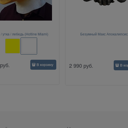
 / утка / лебедь (Hotline Miami)
Безумный Макс Апокалипсис
руб.
2 990
руб.
В корзину
В ко