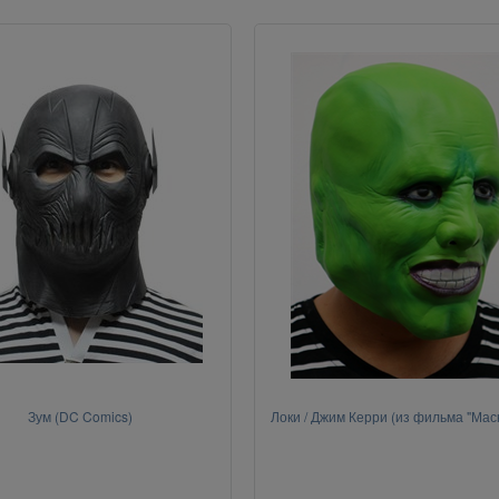
Зум (DC Comics)
Локи / Джим Керри (из фильма "Маск