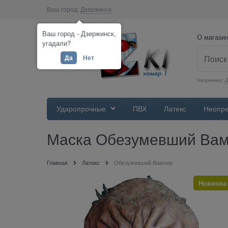
Ваш город:
Дзержинск
Ваш город - Дзержинск,
О магази
угадали?
Да
Нет
Например:
Д
Ударопрочные
ПВХ
Латекс
Неопр
Маска Обезумевший Ва
Главная
Латекс
Обезумевший Вампир
Новинка