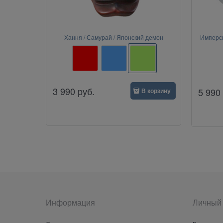
Хання / Самурай / Японский демон
Имперск
3 990
руб.
5 990
В корзину
Информация
Личный 