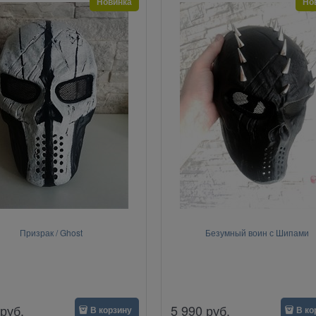
Новинка
Но
Призрак / Ghost
Безумный воин с Шипами
руб.
5 990
руб.
В корзину
В ко