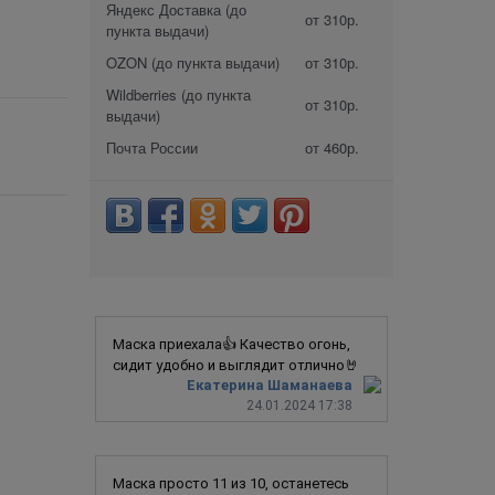
Яндекс Доставка (до
от 310р.
пункта выдачи)
OZON (до пункта выдачи)
от 310р.
Wildberries (до пункта
от 310р.
выдачи)
Почта России
от 460р.
Маска приехала👍 Качество огонь,
сидит удобно и выглядит отлично🤘
Екатерина Шаманаева
24.01.2024 17:38
Маска просто 11 из 10, останетесь