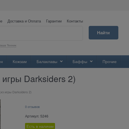
не
Доставка и Оплата
Гарантии
Контакты
Найти
аша Техник
ен
Кожзам
Балаклавы
Баффы
Прочие
 игры Darksiders 2)
(из игры Darksiders 2)
0 отзывов
Артикул:
5246
Есть в наличии