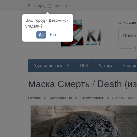
Ваш город:
Дзержинск
Ваш город - Дзержинск,
О магази
угадали?
Да
Нет
Например:
П
Ударопрочные
ПВХ
Латекс
Неопр
Маска Смерть / Death (из
Главная
Ударопрочные
Стеклопластик
Смерть / Death 