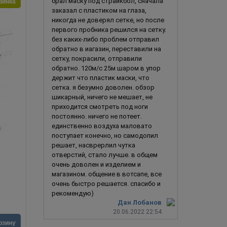
винка
брал маску под страйкбол, сначала
заказал с пластиком на глаза,
никогда не доверял сетке, но после
первого пробника решился на сетку.
без каких-либо проблем отправил
обратно в иагазин, переставили на
сетку, покрасили, отправили
обратно. 120м/с 25м шаром в упор
держит что пластик маски, что
сетка. я безумно доволен. обзор
шикарный, ничего не мешает, не
приходится смотреть под ноги
постоянно. ничего не потеет.
единственно воздуха маловато
поступает конечно, но самодопил
решает, насврерлил чутка
отверстий, стало лучше. в общем
очень доволен и изделием и
Звездный лорд
Бр
магазином. общение в вотсапе, все
очень быстро решается. спасибо и
рекомендую)
Дан Лобанов
20.06.2022 22:54
3 990
руб.
3 990
ру
рзину
В корзину