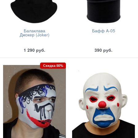
Балаклава
Бафф A-05
Джокер (Joker)
1 290
руб.
390
руб.
Скидка 50%