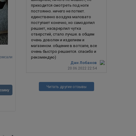
приходится смотреть под ноги
постоянно. ничего не потеет.
единственно воздуха маловато
поступает конечно, но самодопил
решает, насврерлил чутка
отверстий, стало лучше. в общем
очень доволен и изделием и
магазином. общение в вотсапе, все
очень быстро решается. спасибо и
ромсали
Хищник / Predator 4.0
Орангут
рекомендую)
Дан Лобанов
20.06.2022 22:54
Читать другие отзывы
4 990
руб.
1 990
ру
рзину