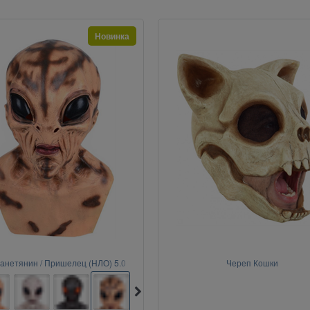
Новинка
анетянин / Пришелец (НЛО) 5.0
Череп Кошки