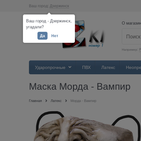
Ваш город:
Дзержинск
Ваш город - Дзержинск,
О магази
угадали?
Да
Нет
Например:
Ударопрочные
ПВХ
Латекс
Неопр
Маска Морда - Вампир
Главная
Латекс
Морда - Вампир