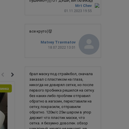
пушечно!!!))) ОТ ДУШИ, ВИТАЛИЮ🙌
Mrt Chev
01.11.2023 19:55
все круто)👹
Matvey Travmatov
18.07.2022 13:01
брал маску под страйкбол, сначала
заказал с пластиком на глаза,
никогда не доверял сетке, но после
винка
первого пробника решился на сетку.
без каких-либо проблем отправил
обратно в иагазин, переставили на
сетку, покрасили, отправили
обратно. 120м/с 25м шаром в упор
держит что пластик маски, что
сетка. я безумно доволен. обзор
шикарный, ничего не мешает, не