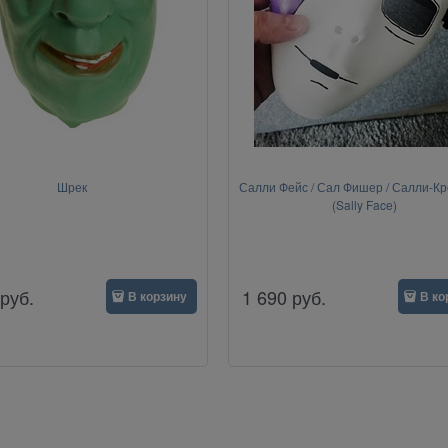
Шрек
Салли Фейс / Сал Фишер / Салли-К
(Sally Face)
руб.
1 690
руб.
В корзину
В ко