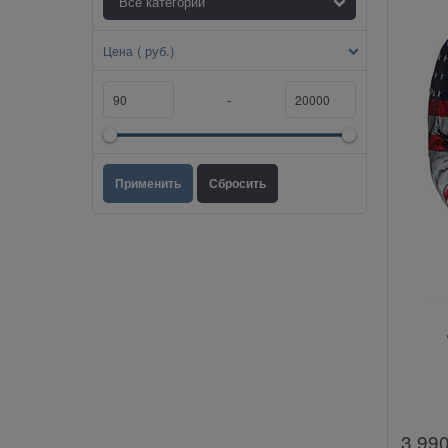
( руб.)
Цена
-
3 99