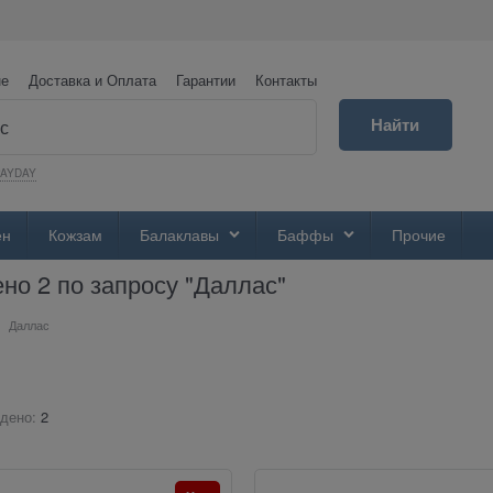
не
Доставка и Оплата
Гарантии
Контакты
Найти
PAYDAY
ен
Кожзам
Балаклавы
Баффы
Прочие
но 2 по запросу "Даллас"
Даллас
дено:
2