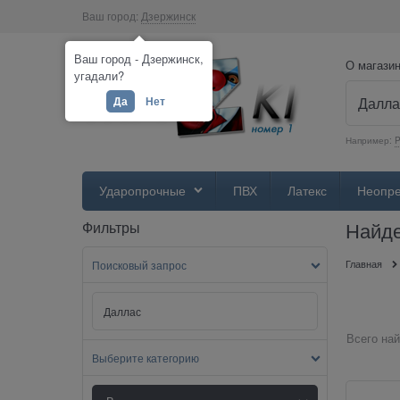
Ваш город:
Дзержинск
Ваш город - Дзержинск,
О магази
угадали?
Да
Нет
Например:
Ударопрочные
ПВХ
Латекс
Неопр
Найде
Фильтры
Главная
Поисковый запрос
Всего най
Выберите категорию