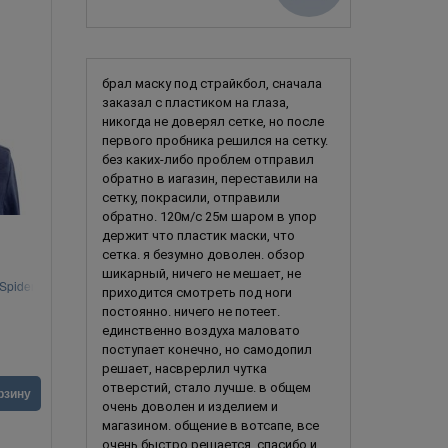
брал маску под страйкбол, сначала
заказал с пластиком на глаза,
никогда не доверял сетке, но после
первого пробника решился на сетку.
без каких-либо проблем отправил
обратно в иагазин, переставили на
сетку, покрасили, отправили
обратно. 120м/с 25м шаром в упор
держит что пластик маски, что
сетка. я безумно доволен. обзор
шикарный, ничего не мешает, не
Spider-
Свирепый Лев
приходится смотреть под ноги
постоянно. ничего не потеет.
единственно воздуха маловато
поступает конечно, но самодопил
решает, насврерлил чутка
отверстий, стало лучше. в общем
3 290
руб.
4 990
ру
рзину
В корзину
очень доволен и изделием и
магазином. общение в вотсапе, все
очень быстро решается. спасибо и