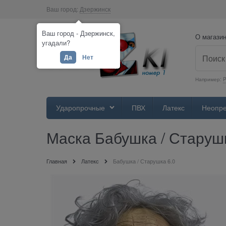
Ваш город:
Дзержинск
Ваш город - Дзержинск,
О магази
угадали?
Да
Нет
Например:
Ударопрочные
ПВХ
Латекс
Неопр
Маска Бабушка / Старушк
Главная
Латекс
Бабушка / Старушка 6.0