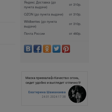
Яндекс Доставка (до
от 310р.
пункта выдачи)
OZON (до пункта выдачи)
от 310р.
Wildberries (до пункта
от 310р.
выдачи)
Почта России
от 460р.
Маска приехала👍 Качество огонь,
сидит удобно и выглядит отлично🤘
Екатерина Шаманаева
24.01.2024 17:38