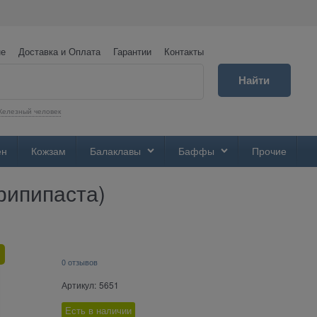
не
Доставка и Оплата
Гарантии
Контакты
Найти
елезный человек
ен
Кожзам
Балаклавы
Баффы
Прочие
рипипаста)
0 отзывов
Артикул:
5651
Есть в наличии