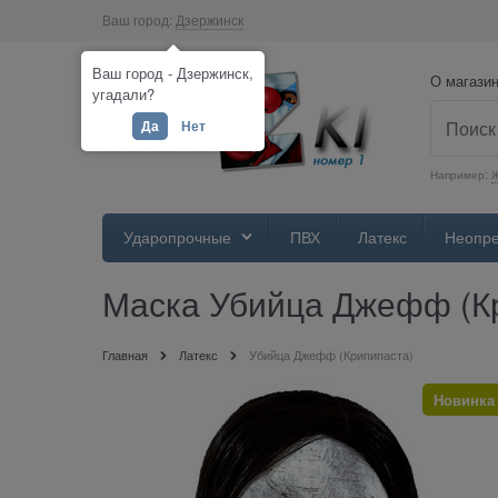
Ваш город:
Дзержинск
Ваш город - Дзержинск,
О магази
угадали?
Да
Нет
Например:
Ж
Ударопрочные
ПВХ
Латекс
Неопр
Маска Убийца Джефф (К
Главная
Латекс
Убийца Джефф (Крипипаста)
Новинка