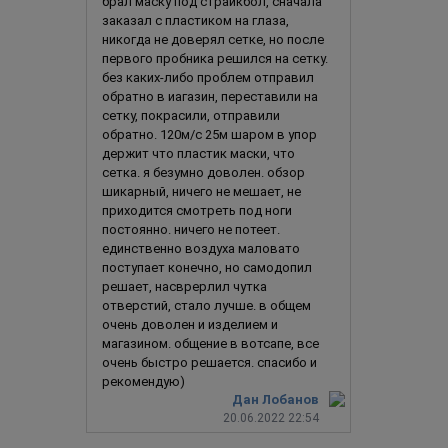
брал маску под страйкбол, сначала
заказал с пластиком на глаза,
никогда не доверял сетке, но после
первого пробника решился на сетку.
без каких-либо проблем отправил
обратно в иагазин, переставили на
сетку, покрасили, отправили
обратно. 120м/с 25м шаром в упор
держит что пластик маски, что
сетка. я безумно доволен. обзор
шикарный, ничего не мешает, не
приходится смотреть под ноги
постоянно. ничего не потеет.
единственно воздуха маловато
поступает конечно, но самодопил
решает, насврерлил чутка
отверстий, стало лучше. в общем
очень доволен и изделием и
магазином. общение в вотсапе, все
очень быстро решается. спасибо и
рекомендую)
Дан Лобанов
20.06.2022 22:54