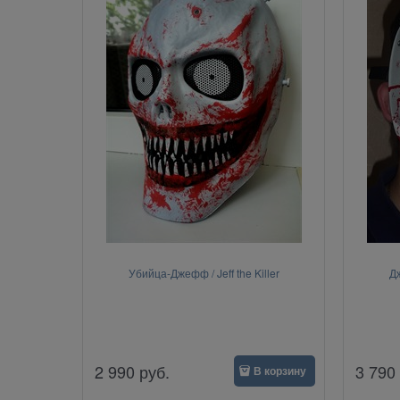
Убийца-Джефф / Jeff the Killer
Дж
2 990
руб.
3 790
В корзину