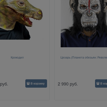
Крокодил
Цезарь (Планета обезьян: Револ
руб.
2 990
руб.
В корзину
В ко