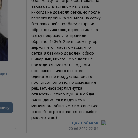
брал маску под страйкбол, сначала
заказал с пластиком на глаза,
никогда не доверял сетке, но после
первого пробника решился на сетку.
без каких-либо проблем отправил
обратно в иагазин, переставили на
сетку, покрасили, отправили
обратно. 120м/с 25м шаром в упор
держит что пластик маски, что
сетка. я безумно доволен. обзор
шикарный, ничего не мешает, не
приходится смотреть под ноги
постоянно. ничего не потеет.
юция)
Свирепый Лев
единственно воздуха маловато
поступает конечно, но самодопил
решает, насврерлил чутка
отверстий, стало лучше. в общем
очень доволен и изделием и
магазином. общение в вотсапе, все
3 290
руб.
5 490
ру
рзину
В корзину
очень быстро решается. спасибо и
рекомендую)
Дан Лобанов
20.06.2022 22:54