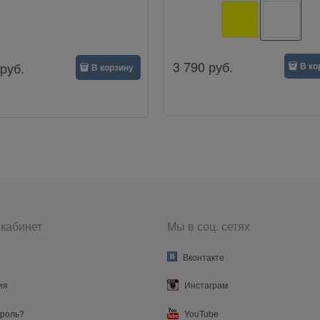
3 790
руб.
руб.
В ко
В корзину
кабинет
Мы в соц. сетях
Вконтакте
ия
Инстаграм
ароль?
YouTube