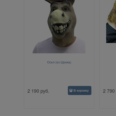
Осел (из Шрека)
2 190
руб.
2 790
В корзину