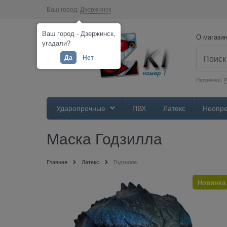
Ваш город:
Дзержинск
Ваш город - Дзержинск,
О магази
угадали?
Да
Нет
Например:
Р
Ударопрочные
ПВХ
Латекс
Неопр
Маска Годзилла
Главная
Латекс
Годзилла
Новинка