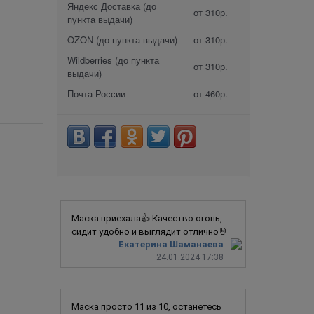
Яндекс Доставка (до
от 310р.
пункта выдачи)
OZON (до пункта выдачи)
от 310р.
Wildberries (до пункта
от 310р.
выдачи)
Почта России
от 460р.
Маска приехала👍 Качество огонь,
сидит удобно и выглядит отлично🤘
Екатерина Шаманаева
24.01.2024 17:38
Маска просто 11 из 10, останетесь