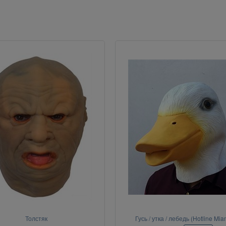
Толстяк
Гусь / утка / лебедь (Hotline Mia