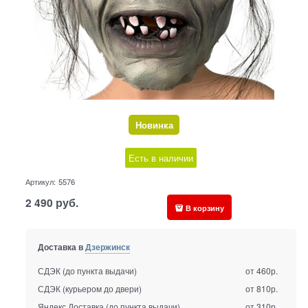
Новинка
Есть в наличии
Артикул:
5576
2 490
руб.
В корзину
Доставка в
Дзержинск
СДЭК (до пункта выдачи)
от 460р.
СДЭК (курьером до двери)
от 810р.
Яндекс Доставка (до пункта выдачи)
от 310р.