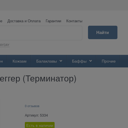
не
Доставка и Оплата
Гарантии
Контакты
Найти
PAYDAY
ен
Кожзам
Балаклавы
Баффы
Прочие
ггер (Терминатор)
0 отзывов
Артикул:
5334
Есть в наличии