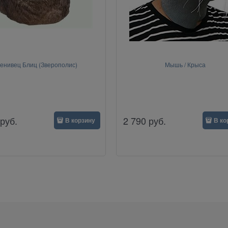
енивец Блиц (Зверополис)
Мышь / Крыса
руб.
2 790
руб.
В корзину
В ко