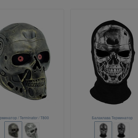
рминатор / Terminator / T800
Балаклава Терминатор