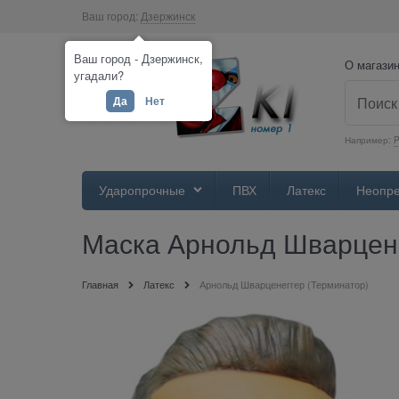
Ваш город:
Дзержинск
Ваш город - Дзержинск,
О магази
угадали?
Да
Нет
Например:
Ударопрочные
ПВХ
Латекс
Неопр
Маска Арнольд Шварцене
Главная
Латекс
Арнольд Шварценеггер (Терминатор)