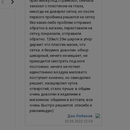
брал маску под страйкбол, сначала
заказал с пластиком на глаза,
никогда не доверял сетке, но после
Новинка
первого пробника решился на сетку.
без каких-либо проблем отправил
обратно в иагазин, переставили на
сетку, покрасили, отправили
обратно. 120м/с 25м шаром в упор
держит что пластик маски, что
сетка. я безумно доволен. обзор
шикарный, ничего не мешает, не
приходится смотреть под ноги
постоянно. ничего не потеет.
единственно воздуха маловато
поступает конечно, но самодопил
решает, насврерлил чутка
отверстий, стало лучше. в общем
очень доволен и изделием и
магазином. общение в вотсапе, все
очень быстро решается. спасибо и
Терминатор Т-3000
рекомендую)
Дан Лобанов
20.06.2022 22:54