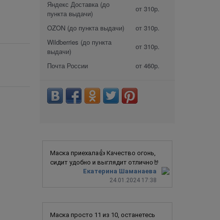
Яндекс Доставка (до
от 310р.
пункта выдачи)
OZON (до пункта выдачи)
от 310р.
Wildberries (до пункта
от 310р.
выдачи)
Почта России
от 460р.
Маска приехала👍 Качество огонь,
сидит удобно и выглядит отлично🤘
Екатерина Шаманаева
24.01.2024 17:38
Маска просто 11 из 10, останетесь