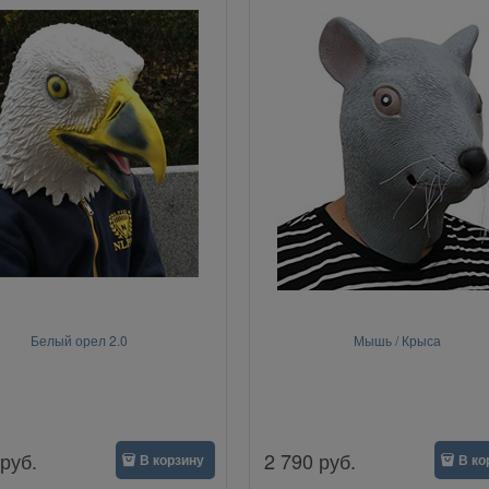
Белый орел 2.0
Мышь / Крыса
руб.
2 790
руб.
В корзину
В ко