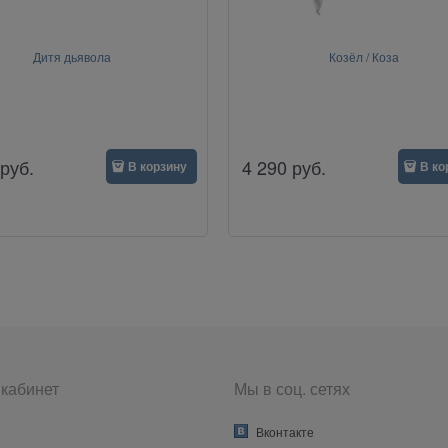
Дитя дьявола
Козёл / Коза
руб.
4 290
руб.
В корзину
В ко
кабинет
Мы в соц. сетях
Вконтакте