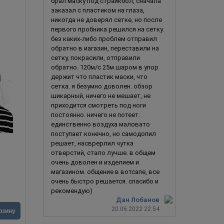
брал маску под страйкбол, сначала
заказал с пластиком на глаза,
никогда не доверял сетке, но после
первого пробника решился на сетку.
без каких-либо проблем отправил
обратно в иагазин, переставили на
сетку, покрасили, отправили
обратно. 120м/с 25м шаром в упор
держит что пластик маски, что
сетка. я безумно доволен. обзор
шикарный, ничего не мешает, не
приходится смотреть под ноги
постоянно. ничего не потеет.
единственно воздуха маловато
поступает конечно, но самодопил
решает, насврерлил чутка
отверстий, стало лучше. в общем
Бегемот
очень доволен и изделием и
магазином. общение в вотсапе, все
очень быстро решается. спасибо и
рекомендую)
Дан Лобанов
2 690
руб.
3 990
ру
20.06.2022 22:54
рзину
В корзину