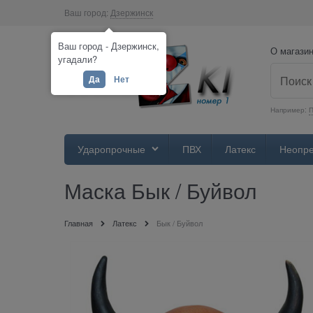
Ваш город:
Дзержинск
Ваш город - Дзержинск,
О магази
угадали?
Да
Нет
Например:
П
Ударопрочные
ПВХ
Латекс
Неопр
Маска Бык / Буйвол
Главная
Латекс
Бык / Буйвол