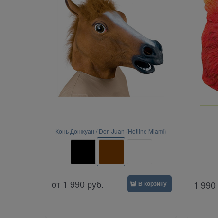
Конь Донжуан / Don Juan (Hotline Miami)
от
1 990
руб.
1 990
В корзину