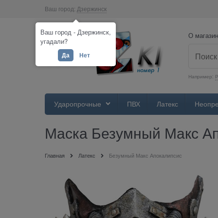
Ваш город:
Дзержинск
Ваш город - Дзержинск,
О магази
угадали?
Да
Нет
Например:
Р
Ударопрочные
ПВХ
Латекс
Неопр
Маска Безумный Макс А
Главная
Латекс
Безумный Макс Апокалипсис