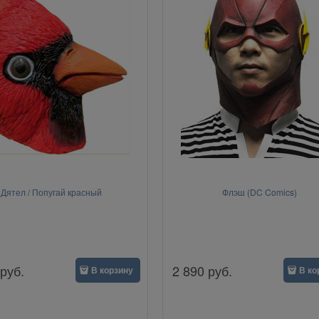
Дятел / Попугай красный
Флэш (DC Comics)
руб.
2 890
руб.
В корзину
В ко