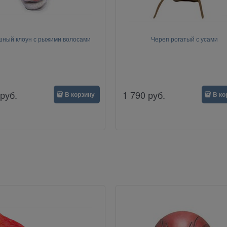
ный клоун с рыжими волосами
Череп рогатый с усами
руб.
1 790
руб.
В корзину
В ко