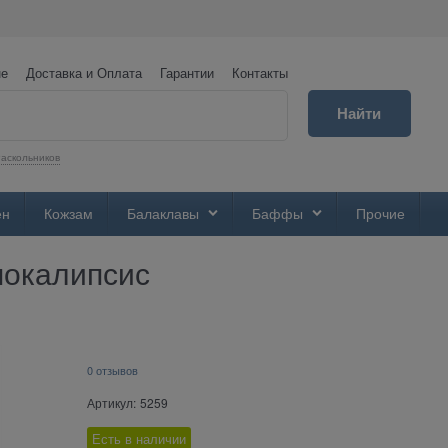
не
Доставка и Оплата
Гарантии
Контакты
Найти
аскольников
ен
Кожзам
Балаклавы
Баффы
Прочие
покалипсис
0 отзывов
Артикул:
5259
Есть в наличии