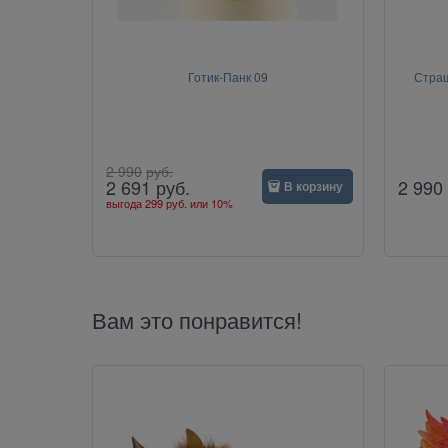
Готик-Панк 09
Страш
2 990
руб.
2 990
2 691
руб.
В корзину
выгода
299 руб.
или
10%
Вам это понравится!