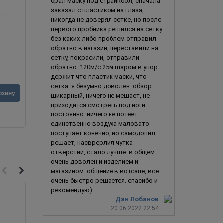
брал маску под страйкбол, сначала
заказал с пластиком на глаза,
никогда не доверял сетке, но после
первого пробника решился на сетку.
Черепаха
без каких-либо проблем отправил
обратно в иагазин, переставили на
сетку, покрасили, отправили
обратно. 120м/с 25м шаром в упор
держит что пластик маски, что
сетка. я безумно доволен. обзор
4 990
руб.
2 990
ру
рзину
В корзину
шикарный, ничего не мешает, не
приходится смотреть под ноги
постоянно. ничего не потеет.
единственно воздуха маловато
поступает конечно, но самодопил
решает, насврерлил чутка
отверстий, стало лучше. в общем
очень доволен и изделием и
магазином. общение в вотсапе, все
очень быстро решается. спасибо и
рекомендую)
Дан Лобанов
20.06.2022 22:54