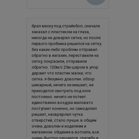
брал маску под страйкбол, сначала
заказал с пластиком на глаза,
никогда не доверял сетке, но после
первого пробника решился на сетку.
без каких-либо проблем отправил
обратно в иагазин, переставили на
сетку, покрасили, отправили
обратно. 120м/с 25м шаром в упор
держит что пластик маски, что
сетка. я безумно доволен. обзор
шикарный, ничего не мешает, не
приходится смотреть под ноги
постоянно. ничего не потеет.
единственно воздуха маловато
поступает конечно, но самодопил
решает, насврерлил чутка
отверстий, стало лучше. в общем
очень доволен и изделием и
магазином. общение в вотсапе, все
очень быстро решается. спасибо и