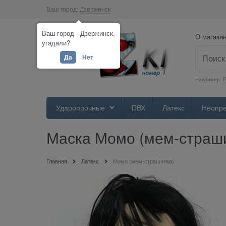
Ваш город:
Дзержинск
Ваш город - Дзержинск,
О магази
угадали?
Да
Нет
Например:
Ударопрочные
ПВХ
Латекс
Неопр
Маска Момо (мем-страш
Главная
Латекс
Момо (мем-страшилка)