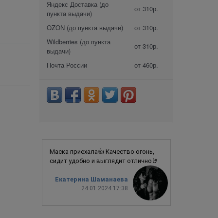
Яндекс Доставка (до
от 310р.
пункта выдачи)
OZON (до пункта выдачи)
от 310р.
Wildberries (до пункта
от 310р.
выдачи)
Почта России
от 460р.
Маска приехала👍 Качество огонь,
сидит удобно и выглядит отлично🤘
Екатерина Шаманаева
24.01.2024 17:38