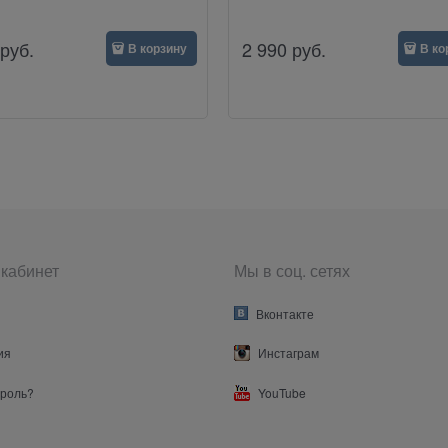
руб.
2 990
руб.
В корзину
В ко
кабинет
Мы в соц. сетях
Вконтакте
ия
Инстаграм
ароль?
YouTube