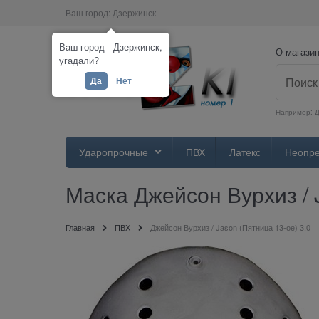
Ваш город:
Дзержинск
Ваш город - Дзержинск,
О магази
угадали?
Да
Нет
Например:
Ударопрочные
ПВХ
Латекс
Неопр
Маска Джейсон Вурхиз / 
Главная
ПВХ
Джейсон Вурхиз / Jason (Пятница 13-ое) 3.0