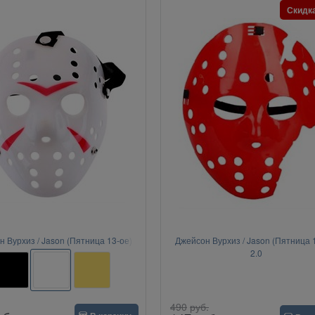
Скидк
 Вурхиз / Jason (Пятница 13-ое)
Джейсон Вурхиз / Jason (Пятница 
2.0
490
руб.