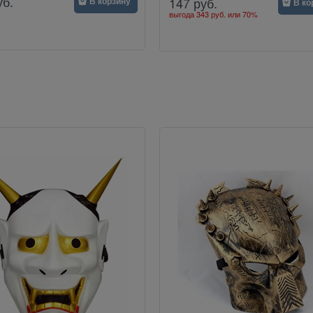
уб.
147
руб.
В корзину
В ко
выгода
343 руб.
или
70%