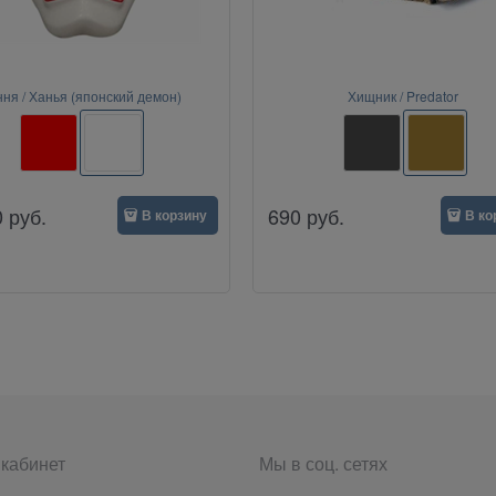
ня / Ханья (японский демон)
Хищник / Predator
0
руб.
690
руб.
В корзину
В ко
кабинет
Мы в соц. сетях