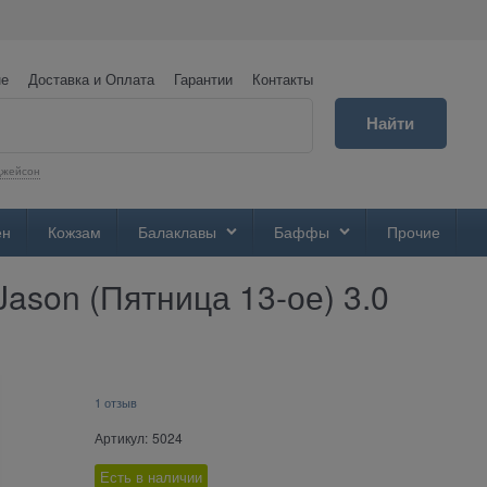
не
Доставка и Оплата
Гарантии
Контакты
Найти
Джейсон
ен
Кожзам
Балаклавы
Баффы
Прочие
Jason (Пятница 13-ое) 3.0
1 отзыв
Артикул:
5024
Есть в наличии