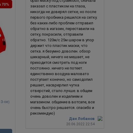
брал маску под страйкбол, сначала
а 70%
заказал с пластиком на глаза,
никогда не доверял сетке, но после
первого пробника решился на сетку.
без каких-либо проблем отправил
обратно в иагазин, переставили на
сетку, покрасили, отправили
обратно. 120м/с 25м шаром в упор
держит что пластик маски, что
сетка. я безумно доволен. обзор
шикарный, ничего не мешает, не
приходится смотреть под ноги
постоянно. ничего не потеет.
единственно воздуха маловато
поступает конечно, но самодопил
решает, насврерлил чутка
отверстий, стало лучше. в общем
очень доволен и изделием и
13-ое)
Джейсон / Jason (Пятница 13-ое / Friday the
Джейсон Ву
магазином. общение в вотсапе, все
13th)
очень быстро решается. спасибо и
рекомендую)
Дан Лобанов
20.06.2022 22:54