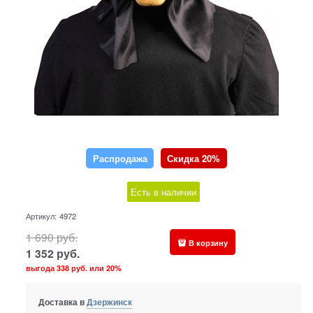
Распродажа
Скидка 20%
Есть в наличии
Артикул:
4972
1 690
руб.
В корзину
1 352
руб.
выгода
338 руб.
или
20%
Доставка в
Дзержинск