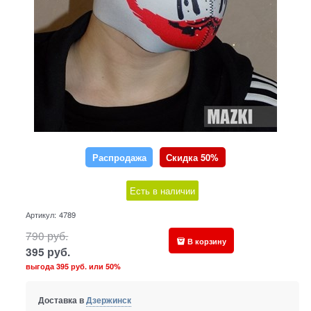
Распродажа
Скидка 50%
Есть в наличии
Артикул:
4789
790
руб.
В корзину
395
руб.
выгода
395 руб.
или
50%
Доставка в
Дзержинск