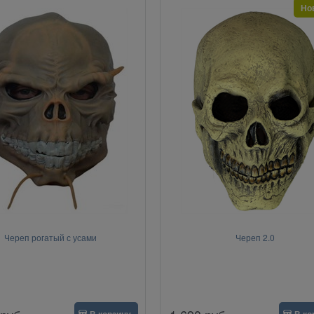
Но
Череп рогатый с усами
Череп 2.0