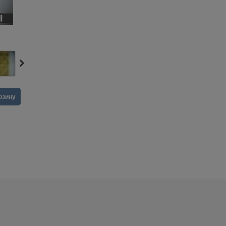
Бафф Камуфляжный
390
руб.
390
руб.
рзину
В корзину