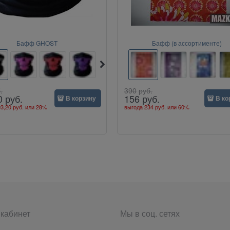
Бафф GHOST
Бафф (в ассортименте)
.
390
руб.
0
руб.
156
руб.
В корзину
В ко
3,20 руб.
или
28%
выгода
234 руб.
или
60%
кабинет
Мы в соц. сетях