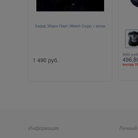
Бафф Эйден Пирс (Watch Dogs) + кепка
690
руб
496,8
1 490
руб.
выгода
19
Информация
Личный 