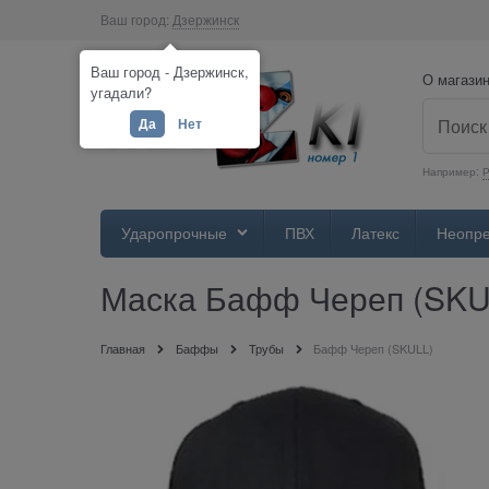
Ваш город:
Дзержинск
Ваш город - Дзержинск,
О магази
угадали?
Да
Нет
Например:
Р
Ударопрочные
ПВХ
Латекс
Неопр
Маска Бафф Череп (SKU
Главная
Баффы
Трубы
Бафф Череп (SKULL)