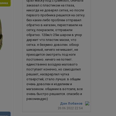
брал маску под страйкбол, сначала
винка
заказал с пластиком на глаза,
никогда не доверял сетке, но после
первого пробника решился на сетку.
без каких-либо проблем отправил
обратно в иагазин, переставили на
сетку, покрасили, отправили
обратно. 120м/с 25м шаром в упор
держит что пластик маски, что
сетка. я безумно доволен. обзор
шикарный, ничего не мешает, не
приходится смотреть под ноги
постоянно. ничего не потеет.
единственно воздуха маловато
поступает конечно, но самодопил
решает, насврерлил чутка
отверстий, стало лучше. в общем
очень доволен и изделием и
Army of Two (базовая) 2.0
Роман Сиони
магазином. общение в вотсапе, все
очень быстро решается. спасибо и
рекомендую)
Дан Лобанов
20.06.2022 22:54