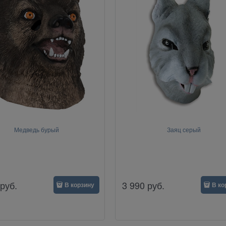
Медведь бурый
Заяц серый
руб.
3 990
руб.
В корзину
В ко