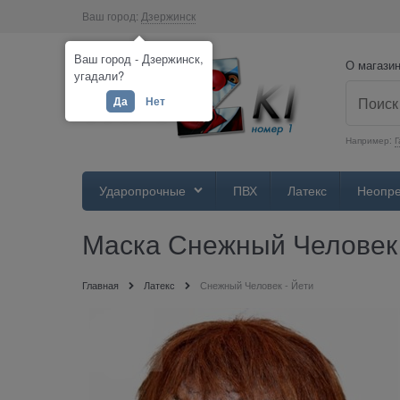
Ваш город:
Дзержинск
Ваш город - Дзержинск,
О магази
угадали?
Да
Нет
Например:
Г
Ударопрочные
ПВХ
Латекс
Неопр
Маска Снежный Человек 
Главная
Латекс
Снежный Человек - Йети