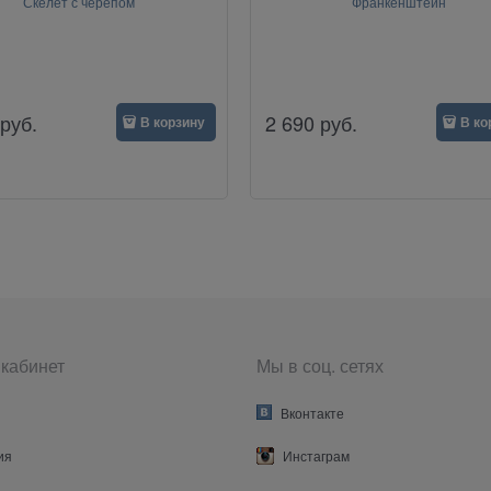
Скелет с черепом
Франкенштейн
руб.
2 690
руб.
В корзину
В ко
кабинет
Мы в соц. сетях
Вконтакте
ия
Инстаграм