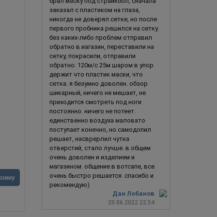
брал маску под страйкбол, сначала
заказал с пластиком на глаза,
никогда не доверял сетке, но после
первого пробника решился на сетку.
без каких-либо проблем отправил
обратно в иагазин, переставили на
сетку, покрасили, отправили
обратно. 120м/с 25м шаром в упор
держит что пластик маски, что
сетка. я безумно доволен. обзор
шикарный, ничего не мешает, не
приходится смотреть под ноги
постоянно. ничего не потеет.
единственно воздуха маловато
Свирепый клоун
поступает конечно, но самодопил
решает, насврерлил чутка
отверстий, стало лучше. в общем
очень доволен и изделием и
магазином. общение в вотсапе, все
2 990
руб.
1 990
ру
очень быстро решается. спасибо и
рзину
В корзину
рекомендую)
Дан Лобанов
20.06.2022 22:54