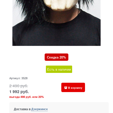
Скидка 20%
Есть в наличии
Артикул:
3528
2 490
руб.
В корзину
1 992
руб.
выгода
498 руб.
или
20%
Доставка в
Дзержинск