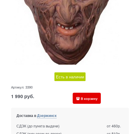
Есть в наличии
Артикул:
3390
1 990
руб.
В корзину
Доставка в
Дзержинск
СДЭК (до пункта выдачи)
от 460р.
СДЭК (курьером до двери)
от 810р.