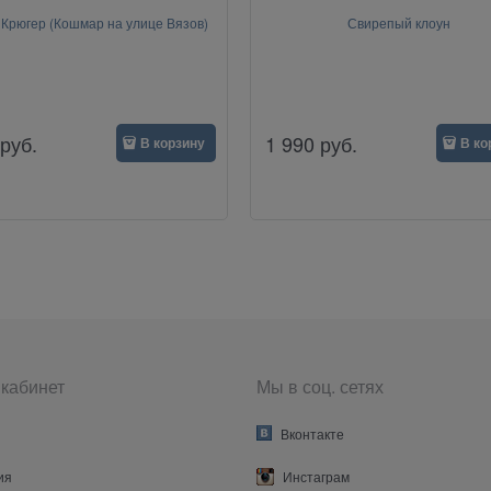
Крюгер (Кошмар на улице Вязов)
Свирепый клоун
руб.
1 990
руб.
В корзину
В ко
кабинет
Мы в соц. сетях
Вконтакте
ия
Инстаграм