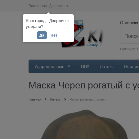
Ваш город:
Дзержинск
Ваш город - Дзержинск,
О магази
угадали?
Да
Нет
Например:
Р
Ударопрочные
ПВХ
Латекс
Неопр
Маска Череп рогатый с 
Главная
Латекс
Череп рогатый с усами