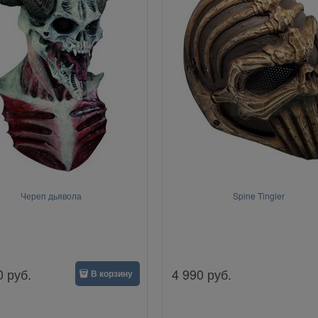
Череп дьявола
Spine Tingler
0
руб.
4 990
руб.
В корзину