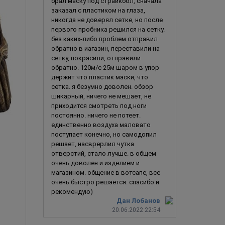
брал маску под страйкбол, сначала
заказал с пластиком на глаза,
никогда не доверял сетке, но после
первого пробника решился на сетку.
без каких-либо проблем отправил
обратно в иагазин, переставили на
сетку, покрасили, отправили
обратно. 120м/с 25м шаром в упор
держит что пластик маски, что
сетка. я безумно доволен. обзор
шикарный, ничего не мешает, не
приходится смотреть под ноги
постоянно. ничего не потеет.
единственно воздуха маловато
поступает конечно, но самодопил
Army of Two (базовая) 2.0
Роман Сиони
решает, насврерлил чутка
отверстий, стало лучше. в общем
очень доволен и изделием и
магазином. общение в вотсапе, все
очень быстро решается. спасибо и
4 490
руб.
4 990
ру
рекомендую)
Дан Лобанов
20.06.2022 22:54