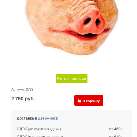
Есть в наличии
Артикул:
2729
2 790
руб.
В корзину
Доставка в
Дзержинск
СДЭК (до пункта выдачи)
от 460р.
СДЭК (курьером до двери)
от 810р.