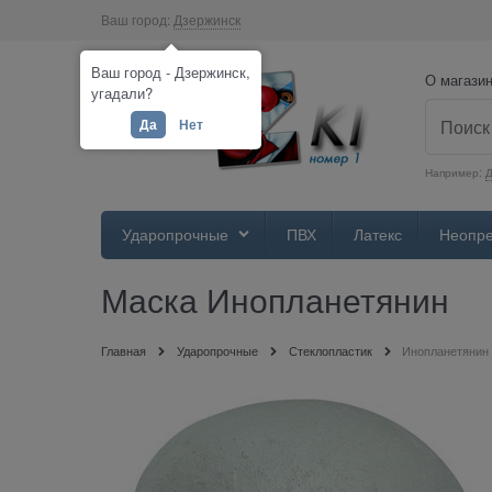
Ваш город:
Дзержинск
Ваш город - Дзержинск,
О магази
угадали?
Да
Нет
Например:
Д
Ударопрочные
ПВХ
Латекс
Неопр
Маска Инопланетянин
Главная
Ударопрочные
Стеклопластик
Инопланетянин