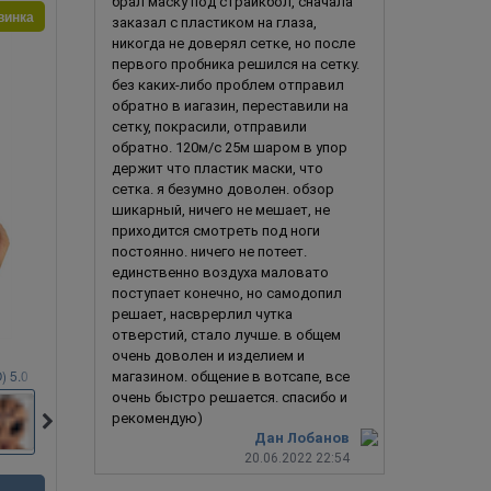
брал маску под страйкбол, сначала
винка
заказал с пластиком на глаза,
никогда не доверял сетке, но после
первого пробника решился на сетку.
без каких-либо проблем отправил
обратно в иагазин, переставили на
сетку, покрасили, отправили
обратно. 120м/с 25м шаром в упор
держит что пластик маски, что
сетка. я безумно доволен. обзор
шикарный, ничего не мешает, не
приходится смотреть под ноги
постоянно. ничего не потеет.
единственно воздуха маловато
поступает конечно, но самодопил
решает, насврерлил чутка
отверстий, стало лучше. в общем
очень доволен и изделием и
 5.0
Инопланетянин / Пришелец (НЛО) 7.0
магазином. общение в вотсапе, все
очень быстро решается. спасибо и
рекомендую)
Дан Лобанов
20.06.2022 22:54