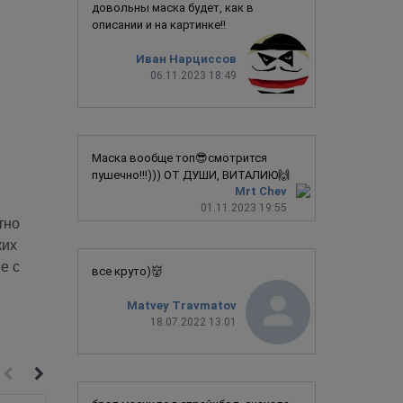
довольны маска будет, как в
описании и на картинке!!
Иван Нарциссов
06.11.2023 18:49
Маска вообще топ😎смотрится
пушечно!!!))) ОТ ДУШИ, ВИТАЛИЮ🙌
Mrt Chev
01.11.2023 19:55
тно
ких
е с
все круто)👹
Matvey Travmatov
18.07.2022 13:01