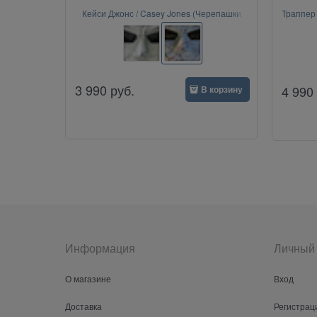
Кейси Джонс / Casey Jones (Черепашки
Траппер 
ниндзя, TMNT)
3 990
руб.
4 990
В корзину
Информация
Личный 
О магазине
Вход
Доставка
Регистрац