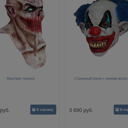
Мертвая тишина
Страшный клоун с синими воло
руб.
3 690
руб.
В корзину
В ко