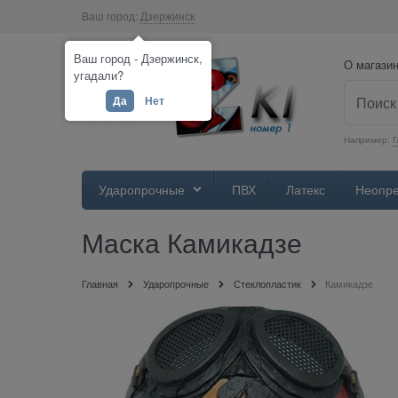
Ваш город:
Дзержинск
Ваш город - Дзержинск,
О магази
угадали?
Да
Нет
Например:
Г
Ударопрочные
ПВХ
Латекс
Неопр
Маска Камикадзе
Главная
Ударопрочные
Стеклопластик
Камикадзе