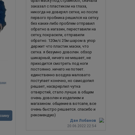
брал маску под страйкбол, сначала
заказал с пластиком на глаза,
никогда не доверял сетке, но после
первого пробника решился на сетку.
без каких-либо проблем отправил
обратно в иагазин, переставили на
сетку, покрасили, отправили
обратно. 120м/с 25м шаром в упор
держит что пластик маски, что
сетка. я безумно доволен. обзор
шикарный, ничего не мешает, не
приходится смотреть под ноги
постоянно. ничего не потеет.
единственно воздуха маловато
поступает конечно, но самодопил
сами
Ужасный клоун
решает, насврерлил чутка
отверстий, стало лучше. в общем
очень доволен и изделием и
магазином. общение в вотсапе, все
очень быстро решается. спасибо и
5 690
руб.
5 990
ру
рекомендую)
рзину
В корзину
Дан Лобанов
20.06.2022 22:54