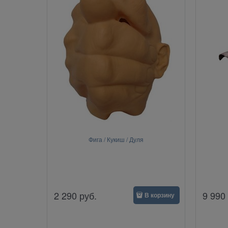
Фига / Кукиш / Дуля
2 290
руб.
9 990
В корзину