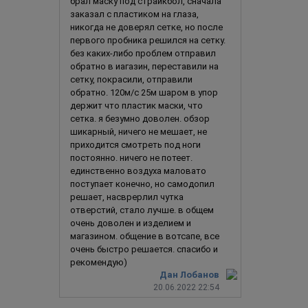
брал маску под страйкбол, сначала
заказал с пластиком на глаза,
никогда не доверял сетке, но после
первого пробника решился на сетку.
без каких-либо проблем отправил
обратно в иагазин, переставили на
сетку, покрасили, отправили
обратно. 120м/с 25м шаром в упор
держит что пластик маски, что
сетка. я безумно доволен. обзор
шикарный, ничего не мешает, не
приходится смотреть под ноги
постоянно. ничего не потеет.
единственно воздуха маловато
поступает конечно, но самодопил
решает, насврерлил чутка
отверстий, стало лучше. в общем
очень доволен и изделием и
магазином. общение в вотсапе, все
очень быстро решается. спасибо и
рекомендую)
Дан Лобанов
20.06.2022 22:54