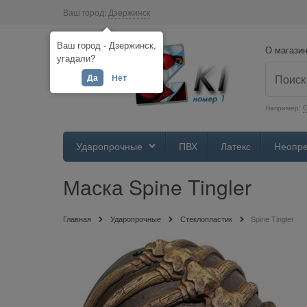
Ваш город:
Дзержинск
Ваш город - Дзержинск,
О магази
угадали?
Да
Нет
Например:
Ударопрочные
ПВХ
Латекс
Неопр
Маска Spine Tingler
Главная
Ударопрочные
Стеклопластик
Spine Tingler