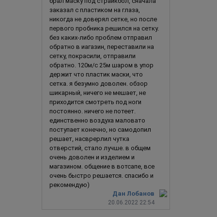
брал маску под страйкбол, сначала
заказал с пластиком на глаза,
никогда не доверял сетке, но после
первого пробника решился на сетку.
без каких-либо проблем отправил
обратно в иагазин, переставили на
сетку, покрасили, отправили
обратно. 120м/с 25м шаром в упор
держит что пластик маски, что
сетка. я безумно доволен. обзор
шикарный, ничего не мешает, не
приходится смотреть под ноги
постоянно. ничего не потеет.
единственно воздуха маловато
поступает конечно, но самодопил
решает, насврерлил чутка
отверстий, стало лучше. в общем
очень доволен и изделием и
магазином. общение в вотсапе, все
очень быстро решается. спасибо и
рекомендую)
Дан Лобанов
20.06.2022 22:54