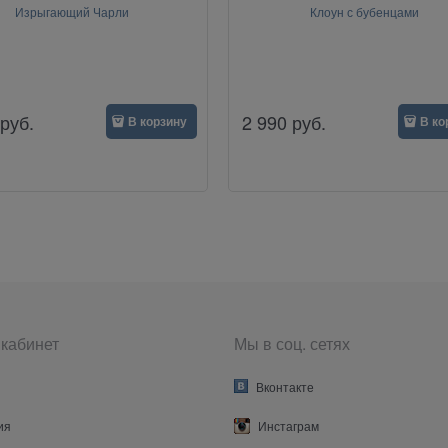
Изрыгающий Чарли
Клоун с бубенцами
руб.
2 990
руб.
В корзину
В ко
кабинет
Мы в соц. сетях
Вконтакте
ия
Инстаграм