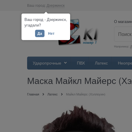
Ваш город:
Дзержинск
Ваш город - Дзержинск,
О магази
угадали?
Да
Нет
Например:
Д
Ударопрочные
ПВХ
Латекс
Неопр
Маска Майкл Майерс (Хэ
Главная
Латекс
Майкл Майерс (Хэллоуин)