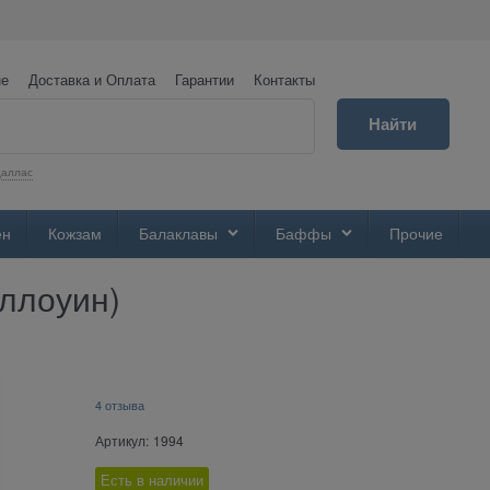
не
Доставка и Оплата
Гарантии
Контакты
Найти
аллас
ен
Кожзам
Балаклавы
Баффы
Прочие
ллоуин)
4 отзыва
Артикул:
1994
Есть в наличии